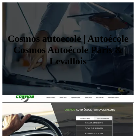
Cosmos autoecole | Autoécole
Cosmos Autoécole Paris &
Levallois